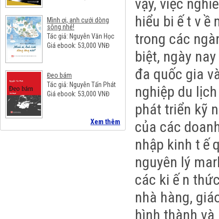
vậy, việc nghi
hiểu bi
ế
t v
ề
Mình ơi, anh cưới dòng
sông nhé!
trong các ngàn
Tác giả: Nguyễn Văn Học
Giá ebook:
53,000
VNĐ
biệt, ngày nay
đa quốc gia 
Đeo bám
Tác giả: Nguyễn Tấn Phát
nghiệp du lịch
Giá ebook:
53,000
VNĐ
phát triển kỹ 
Xem thêm
của các doanh
nhập kinh t
ế
q
nguyên lý mark
các ki
ế
n thứ
nhà hàng, giá
hình thành và 