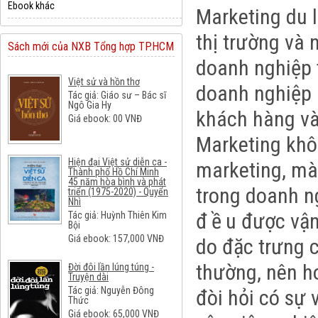
Ebook khác
Marketing du 
thị trường và 
Sách mới của NXB Tổng hợp TP.HCM
doanh nghiệp t
Việt sử và hồn thơ
doanh nghiệp
Tác giả: Giáo sư – Bác sĩ
Ngô Gia Hy
khách hàng và
Giá ebook:
00
VNĐ
Marketing khô
Hiện đại Việt sử diễn ca -
marketing, mà
Thành phố Hồ Chí Minh
45 năm hòa bình và phát
trong doanh n
triển (1975-2020) - Quyển
Nhì
đ
ề
u được vận
Tác giả: Huỳnh Thiên Kim
Bội
Giá ebook:
157,000
VNĐ
do đặc trưng 
thường, nên h
Đời đôi lần lúng túng -
Truyện dài
Tác giả: Nguyễn Đông
đòi hỏi có sự
Thức
Giá ebook:
65,000
VNĐ