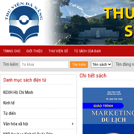
TRANG CHỦ
GIỚI THIỆU
THƯ VIỆN SỐ
TỦ SÁCH CỦA BẠN
Tìm kiếm:
Tên đăng n
Chi tiết sách
Danh mục sách điện tử
KGVH Hồ Chí Minh
Kinh tế
Từ điển
Văn hóa xã hội