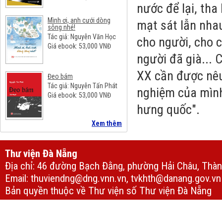
nước để lại, tha
Mình ơi, anh cưới dòng
mạt sát lẫn nhau
sông nhé!
Tác giả: Nguyễn Văn Học
cho người, cho c
Giá ebook:
53,000
VNĐ
người đã già...
C
XX cần được nêu 
Đeo bám
Tác giả: Nguyễn Tấn Phát
nghiệm của mình 
Giá ebook:
53,000
VNĐ
hưng quốc".
Xem thêm
Thư viện Đà Nẵng
Địa chỉ: 46 đường Bạch Đằng, phường Hải Châu, Thà
Email: thuviendng@dng.vnn.vn, tvkhth@danang.gov.vn
Bản quyền thuộc về Thư viện số Thư viện Đà Nẵng