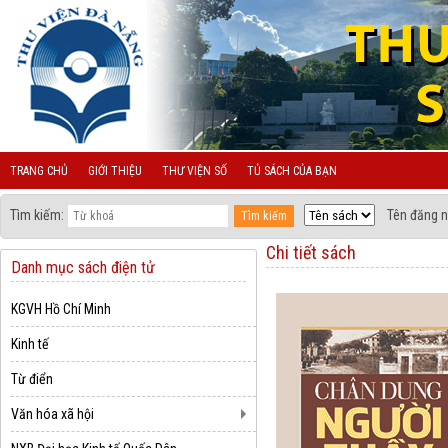
TRANG CHỦ
GIỚI THIỆU
THƯ VIỆN SỐ
TỦ SÁCH CỦA BẠN
Tìm kiếm:
Tên đăng n
Chi tiết sách
Danh mục sách điện tử
KGVH Hồ Chí Minh
Kinh tế
Từ điển
Văn hóa xã hội