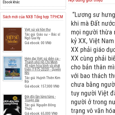
Ebook khác
“Lương sư hưng 
Sách mới của NXB Tổng hợp TP.HCM
khi mà Đất nước
Việt sử và hồn thơ
mọi người thừa 
Tác giả: Giáo sư – Bác sĩ
Ngô Gia Hy
kỷ XX, Việt Nam 
Giá ebook:
00
VNĐ
XX phải giáo dục
XX cùng phải bi
Hiện đại Việt sử diễn ca -
Thành phố Hồ Chí Minh
cho bản thân mì
45 năm hòa bình và phát
triển (1975-2020) - Quyển
Nhì
với bao thách th
Tác giả: Huỳnh Thiên Kim
Bội
chưa bằng người
Giá ebook:
157,000
VNĐ
tuy người Việt đ
Đời đôi lần lúng túng -
người ở trong n
Truyện dài
Tác giả: Nguyễn Đông
Thức
trạng vô văn hóa
Giá ebook:
65,000
VNĐ