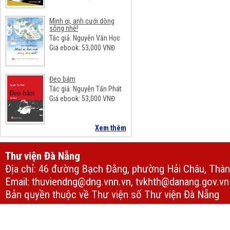
Mình ơi, anh cưới dòng
sông nhé!
Tác giả: Nguyễn Văn Học
Giá ebook:
53,000
VNĐ
Đeo bám
Tác giả: Nguyễn Tấn Phát
Giá ebook:
53,000
VNĐ
Xem thêm
Thư viện Đà Nẵng
Địa chỉ: 46 đường Bạch Đằng, phường Hải Châu, Thà
Email: thuviendng@dng.vnn.vn, tvkhth@danang.gov.vn
Bản quyền thuộc về Thư viện số Thư viện Đà Nẵng