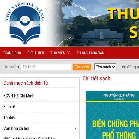
TRANG CHỦ
GIỚI THIỆU
THƯ VIỆN SỐ
TỦ SÁCH CỦA BẠN
Tìm kiếm:
Tên đăng n
Chi tiết sách
Danh mục sách điện tử
KGVH Hồ Chí Minh
Kinh tế
Từ điển
Văn hóa xã hội