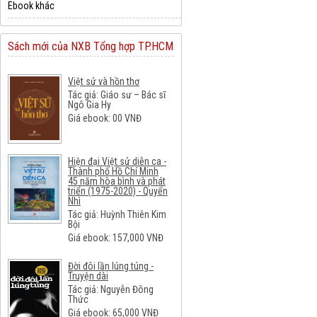
Ebook khác
Sách mới của NXB Tổng hợp TP.HCM
Việt sử và hồn thơ
Tác giả: Giáo sư – Bác sĩ
Ngô Gia Hy
Giá ebook:
00
VNĐ
Hiện đại Việt sử diễn ca -
Thành phố Hồ Chí Minh
45 năm hòa bình và phát
triển (1975-2020) - Quyển
Nhì
Tác giả: Huỳnh Thiên Kim
Bội
Giá ebook:
157,000
VNĐ
Đời đôi lần lúng túng -
Truyện dài
Tác giả: Nguyễn Đông
Thức
Giá ebook:
65,000
VNĐ