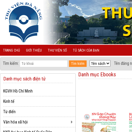
TRANG CHỦ
GIỚI THIỆU
THƯ VIỆN SỐ
TỦ SÁCH CỦA BẠN
Tìm kiếm:
Tên đăng n
Danh mục Ebooks
Danh mục sách điện tử
KGVH Hồ Chí Minh
Kinh tế
Từ điển
Văn hóa xã hội