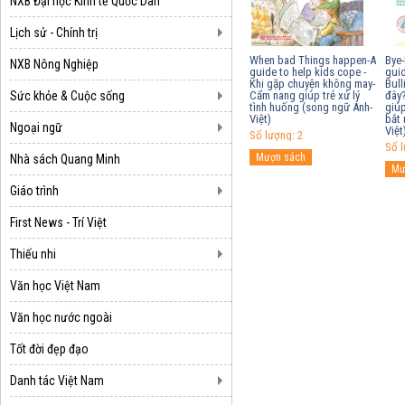
NXB Đại học Kinh tế Quốc Dân
Lịch sử - Chính trị
When bad Things happen-A
Bye-
NXB Nông Nghiệp
guide to help kids cope -
guid
Khi gặp chuyện không may-
Bull
Sức khỏe & Cuộc sống
Cẩm nang giúp trẻ xử lý
đây?
tình huống (song ngữ Anh-
giúp
Việt)
bắt 
Ngoại ngữ
Việt
Số lượng: 2
Số l
Nhà sách Quang Minh
Giáo trình
First News - Trí Việt
Thiếu nhi
Văn học Việt Nam
Văn học nước ngoài
Tốt đời đẹp đạo
Danh tác Việt Nam