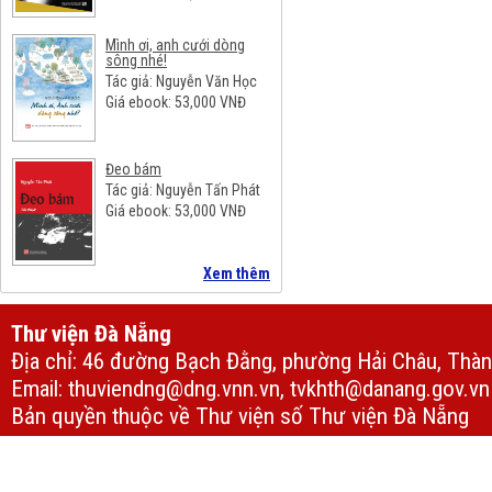
Mình ơi, anh cưới dòng
sông nhé!
Tác giả: Nguyễn Văn Học
Giá ebook:
53,000
VNĐ
Đeo bám
Tác giả: Nguyễn Tấn Phát
Giá ebook:
53,000
VNĐ
Xem thêm
Thư viện Đà Nẵng
Địa chỉ: 46 đường Bạch Đằng, phường Hải Châu, Thà
Email: thuviendng@dng.vnn.vn, tvkhth@danang.gov.vn
Bản quyền thuộc về Thư viện số Thư viện Đà Nẵng