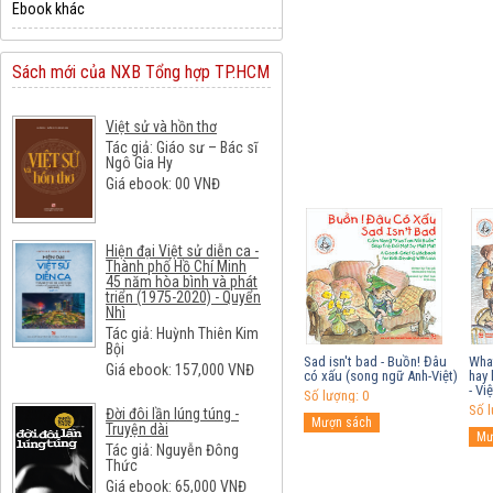
Ebook khác
Sách mới của NXB Tổng hợp TP.HCM
Việt sử và hồn thơ
Tác giả: Giáo sư – Bác sĩ
Ngô Gia Hy
Giá ebook:
00
VNĐ
Hiện đại Việt sử diễn ca -
Thành phố Hồ Chí Minh
45 năm hòa bình và phát
triển (1975-2020) - Quyển
Nhì
Tác giả: Huỳnh Thiên Kim
Bội
Sad isn't bad - Buồn! Đâu
What
Giá ebook:
157,000
VNĐ
có xấu (song ngữ Anh-Việt)
hay 
- Việ
Số lượng: 0
Số l
Đời đôi lần lúng túng -
Truyện dài
Tác giả: Nguyễn Đông
Thức
Giá ebook:
65,000
VNĐ