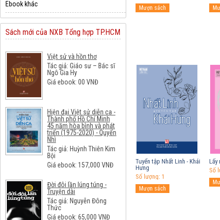
Ebook khác
Sách mới của NXB Tổng hợp TP.HCM
Việt sử và hồn thơ
Tác giả: Giáo sư – Bác sĩ
Ngô Gia Hy
Giá ebook:
00
VNĐ
Hiện đại Việt sử diễn ca -
Thành phố Hồ Chí Minh
45 năm hòa bình và phát
triển (1975-2020) - Quyển
Nhì
Tác giả: Huỳnh Thiên Kim
Bội
Tuyển tập Nhất Linh - Khái
Lấy 
Giá ebook:
157,000
VNĐ
Hưng
Số l
Số lượng: 1
Đời đôi lần lúng túng -
Truyện dài
Tác giả: Nguyễn Đông
Thức
Giá ebook:
65,000
VNĐ