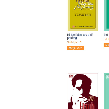
Hà Nội băm sáu phố
Sợi 
phường
Số l
Số lượng: 1