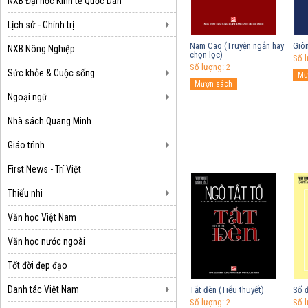
NXB Đại học Kinh tế Quốc Dân
Lịch sử - Chính trị
Nam Cao (Truyện ngắn hay
Giô
NXB Nông Nghiệp
chọn lọc)
Số l
Số lượng: 2
Sức khỏe & Cuộc sống
Ngoại ngữ
Nhà sách Quang Minh
Giáo trình
First News - Trí Việt
Thiếu nhi
Văn học Việt Nam
Văn học nước ngoài
Tốt đời đẹp đạo
Danh tác Việt Nam
Tắt đèn (Tiểu thuyết)
Số 
Số lượng: 2
Số l