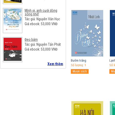
Mình ơi, anh cưới dòng
sông nhé!
Tác giả: Nguyễn Văn Học
Giá ebook:
53,000
VNĐ
Đeo bám
Tác giả: Nguyễn Tấn Phát
Giá ebook:
53,000
VNĐ
Bướm trắng
Lạn
Xem thêm
Số lượng: 1
Số l