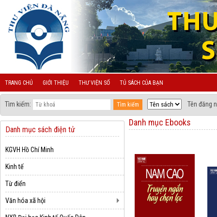
TRANG CHỦ
GIỚI THIỆU
THƯ VIỆN SỐ
TỦ SÁCH CỦA BẠN
Tìm kiếm:
Tên đăng n
Danh mục Ebooks
Danh mục sách điện tử
KGVH Hồ Chí Minh
Kinh tế
Từ điển
Văn hóa xã hội