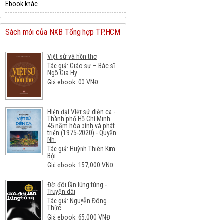
Ebook khác
Sách mới của NXB Tổng hợp TP.HCM
Việt sử và hồn thơ
Tác giả: Giáo sư – Bác sĩ
Ngô Gia Hy
Giá ebook:
00
VNĐ
Hiện đại Việt sử diễn ca -
Thành phố Hồ Chí Minh
45 năm hòa bình và phát
triển (1975-2020) - Quyển
Nhì
Tác giả: Huỳnh Thiên Kim
Bội
Giá ebook:
157,000
VNĐ
Đời đôi lần lúng túng -
Truyện dài
Tác giả: Nguyễn Đông
Thức
Giá ebook:
65,000
VNĐ