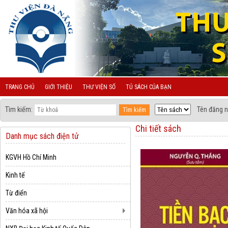
TRANG CHỦ
GIỚI THIỆU
THƯ VIỆN SỐ
TỦ SÁCH CỦA BẠN
Tìm kiếm:
Tên đăng n
Chi tiết sách
Danh mục sách điện tử
KGVH Hồ Chí Minh
Kinh tế
Từ điển
Văn hóa xã hội