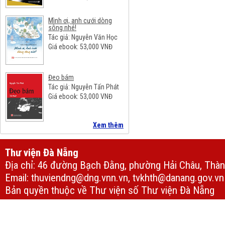
Mình ơi, anh cưới dòng
sông nhé!
Tác giả: Nguyễn Văn Học
Giá ebook:
53,000
VNĐ
Đeo bám
Tác giả: Nguyễn Tấn Phát
Giá ebook:
53,000
VNĐ
Xem thêm
Thư viện Đà Nẵng
Địa chỉ: 46 đường Bạch Đằng, phường Hải Châu, Thà
Email: thuviendng@dng.vnn.vn, tvkhth@danang.gov.vn
Bản quyền thuộc về Thư viện số Thư viện Đà Nẵng