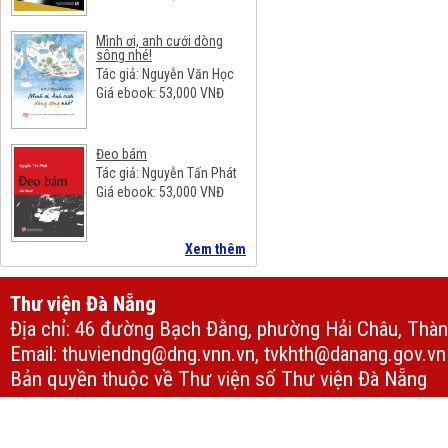
Mình ơi, anh cưới dòng
sông nhé!
Tác giả: Nguyễn Văn Học
Giá ebook:
53,000
VNĐ
Đeo bám
Tác giả: Nguyễn Tấn Phát
Giá ebook:
53,000
VNĐ
Xem thêm
Thư viện Đà Nẵng
Địa chỉ: 46 đường Bạch Đằng, phường Hải Châu, Thà
Email: thuviendng@dng.vnn.vn, tvkhth@danang.gov.vn
Bản quyền thuộc về Thư viện số Thư viện Đà Nẵng