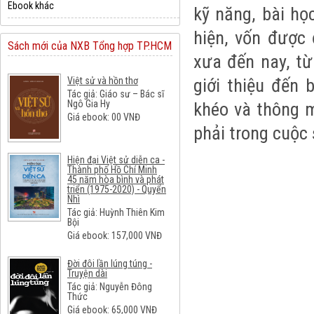
Ebook khác
kỹ
năng
, bài họ
hiện, vốn được 
Sách mới của NXB Tổng hợp TP.HCM
xưa đến nay, t
giới thiệu đến 
Việt sử và hồn thơ
Tác giả: Giáo sư – Bác sĩ
Ngô Gia Hy
khéo và thông 
Giá ebook:
00
VNĐ
phải trong cuộc 
Hiện đại Việt sử diễn ca -
Thành phố Hồ Chí Minh
45 năm hòa bình và phát
triển (1975-2020) - Quyển
Nhì
Tác giả: Huỳnh Thiên Kim
Bội
Giá ebook:
157,000
VNĐ
Đời đôi lần lúng túng -
Truyện dài
Tác giả: Nguyễn Đông
Thức
Giá ebook:
65,000
VNĐ