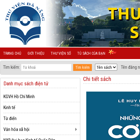
TRANG CHỦ
GIỚI THIỆU
THƯ VIỆN SỐ
TỦ SÁCH CỦA BẠN
Tìm kiếm:
Tên đăng n
Chi tiết sách
Danh mục sách điện tử
KGVH Hồ Chí Minh
Kinh tế
Từ điển
Văn hóa xã hội